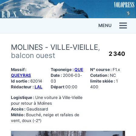
MENU
MOLINES - VILLE-VIEILLE
,
2 340
balcon ouest
Massif :
Toponeige :
QUE
N° course :
F1.x
QUEYRAS
Date :
2006-03-
Cotation :
NC
Id sortie :
62014
03
limite skiée :
1
Rédacteur :
LAL
Départ
00:00
400
Logistique :
Une voiture à Ville-Vieille
pour retour à Molines
Accès :
Gaudissard
Météo :
Bouché, neige et rafales de
vent, doux (-2°)