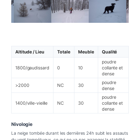
Altitude / Lieu
Totale
Meuble
Qualité
poudre
1800/gaudissard
0
10
collante et
dense
poudre
>2000
NC
30
dense
poudre
1400/ville-vieille
NC
30
collante et
dense
Nivologie
La neige tombée durant les dernières 24h subit les assauts 
du vent tempétueux, ce qui ne va pas arranger la stabilité. 