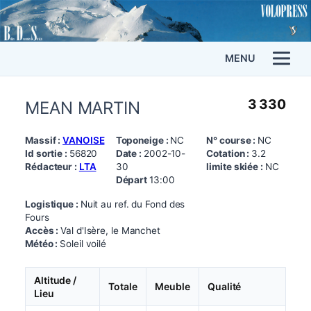
MENU
3 330
MEAN MARTIN
Massif :
VANOISE
Toponeige :
NC
N° course :
NC
Id sortie :
56820
Date :
2002-10-
Cotation :
3.2
Rédacteur :
LTA
30
limite skiée :
NC
Départ
13:00
Logistique :
Nuit au ref. du Fond des
Fours
Accès :
Val d'Isère, le Manchet
Météo :
Soleil voilé
Altitude /
Totale
Meuble
Qualité
Lieu