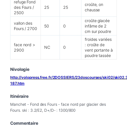
refuge Fond
croûte, on
des Fours /
25
25
chausse
2500
croûte glacée
vallon des
50
0
infâme de 2
Fours / 2700
cm sur poudre
froides variées
face nord >
: croûte de
NC
0
2900
vent portante à
poudre tassée
Nivologie
http://volopress.free.fr/2DOSSIERS/23doscourses/ski02/ski02
187.htm
Itinéraire
Manchet - Fond des Fours - face nord par glacier des 
Fours. ski : 3.2/E2, D+/D- : 1300/800
Commentaire