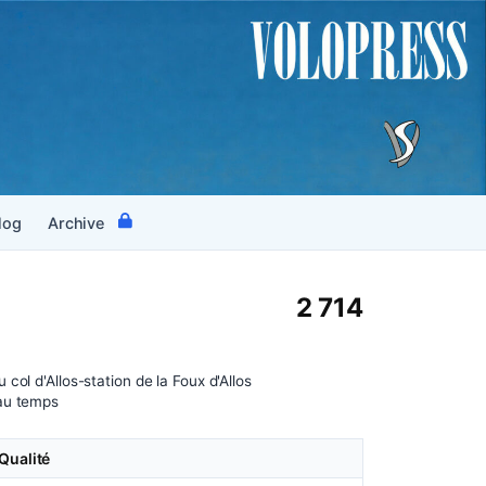
log
Archive
2 714
 col d'Allos-station de la Foux d'Allos
au temps
Qualité