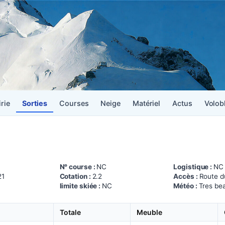
irie
Sorties
Courses
Neige
Matériel
Actus
Volob
N° course :
NC
Logistique :
NC
21
Cotation :
2.2
Accès :
Route du
limite skiée :
NC
Météo :
Tres be
Totale
Meuble