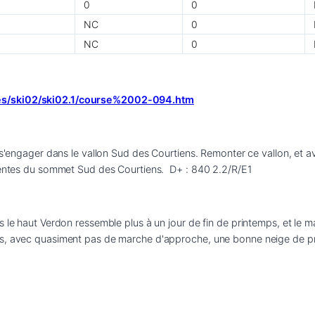
0
0
NC
0
NC
0
ses/ski02/ski02.1/course%2002-094.htm
 s'engager dans le vallon Sud des Courtiens. Remonter ce vallon, et av
 pentes du sommet Sud des Courtiens.  D+ : 840 2.2/R/E1 
 le haut Verdon ressemble plus à un jour de fin de printemps, et le ma
s, avec quasiment pas de marche d'approche, une bonne neige de prin