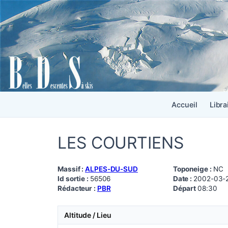
Accueil
Libra
LES COURTIENS
Massif :
ALPES-DU-SUD
Toponeige :
NC
Id sortie :
56506
Date :
2002-03-
Rédacteur :
PBR
Départ
08:30
Altitude / Lieu