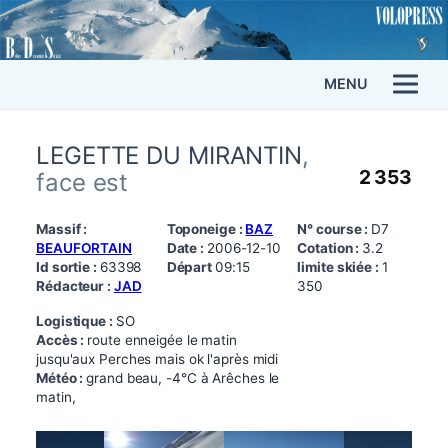
MENU
LEGETTE DU MIRANTIN
,
2 353
face est
Massif :
Toponeige :
BAZ
N° course :
D7
BEAUFORTAIN
Date :
2006-12-10
Cotation :
3.2
Id sortie :
63398
Départ
09:15
limite skiée :
1
Rédacteur :
JAD
350
Logistique :
SO
Accès :
route enneigée le matin
jusqu'aux Perches mais ok l'après midi
Météo :
grand beau, -4°C à Arêches le
matin,