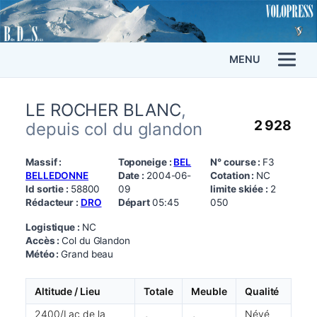
MENU
LE ROCHER BLANC
,
2 928
depuis col du glandon
Massif :
Toponeige :
BEL
N° course :
F3
BELLEDONNE
Date :
2004-06-
Cotation :
NC
Id sortie :
58800
09
limite skiée :
2
Rédacteur :
DRO
Départ
05:45
050
Logistique :
NC
Accès :
Col du Glandon
Météo :
Grand beau
Altitude / Lieu
Totale
Meuble
Qualité
2400/Lac de la
Névé