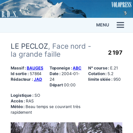
MENU
LE PECLOZ
, Face nord -
2 197
la grande faille
Massif :
BAUGES
Toponeige :
ABC
N° course :
E.21
Id sortie :
57864
Date :
2004-01-
Cotation :
5.2
Rédacteur :
JAD
24
limite skiée :
950
Départ
00:00
Logistique :
SO
Accès :
RAS
Météo :
Beau temps se couvrant très
rapidement