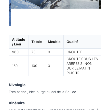
Altitude
Totale
Meuble
Qualité
/ Lieu
960
70
0
CROUTEE
CROUTE SOUS LES
ARBRES SI NON
150
100
0
DUR LE MATIN
PUIS TR
Nivologie
Tres bonne , bien purgé au col de la Saulce
Itinéraire
En plus du Classique A13 , remontée aux Lances(300m) à 