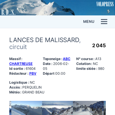
MENU
LANCES DE MALISSARD
,
2 045
circuit
Massif :
Toponeige :
ABC
N° course :
A13
CHARTREUSE
Date :
2006-02-
Cotation :
NC
Id sortie :
61604
05
limite skiée :
980
Rédacteur :
PBV
Départ
00:00
Logistique :
NC
Accès :
PERQUELIN
Météo :
GRAND BEAU