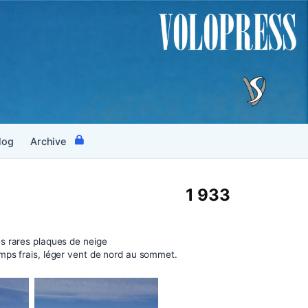
log
Archive
1 933
s rares plaques de neige
mps frais, léger vent de nord au sommet.