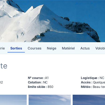
irie
Sorties
Courses
Neige
Matériel
Actus
Volob
rte
N° course :
A1
Logistique :
NC
02
Cotation :
NC
Accès :
Quelque
limite skiée :
850
Météo :
Beau te