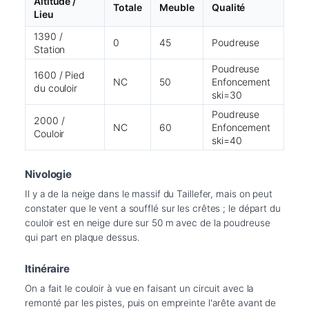
Altitude /
Totale
Meuble
Qualité
Lieu
1390 /
0
45
Poudreuse
Station
Poudreuse
1600 / Pied
NC
50
Enfoncement
du couloir
ski=30
Poudreuse
2000 /
NC
60
Enfoncement
Couloir
ski=40
Nivologie
Il y a de la neige dans le massif du Taillefer, mais on peut 
constater que le vent a soufflé sur les crêtes ; le départ du 
couloir est en neige dure sur 50 m avec de la poudreuse 
qui part en plaque dessus.
Itinéraire
On a fait le couloir à vue en faisant un circuit avec la 
remonté par les pistes, puis on empreinte l'arête avant de 