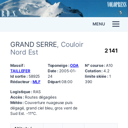
MENU
GRAND SERRE
, Couloir
2 141
Nord Est
Massif :
Toponeige :
ODA
N° course :
A10
TAILLEFER
Date :
2005-01-
Cotation :
4.2
Id sortie :
58925
24
limite skiée :
1
Rédacteur :
MLF
Départ
08:00
390
Logistique :
RAS
Accès :
Routes dégagées
Météo :
Couverture nuageuse puis
dégagé, grand ciel bleu, gros vent de
Sud Est. -11°C.