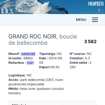
MENU
GRAND ROC NOIR
, boucle
3 582
de bellecombe
Massif :
VANOISE
Toponeige :
NC
N° course :
NC
Id sortie :
58802
Date :
2004-06-
Cotation :
3.3
Rédacteur :
VSH
09
limite skiée :
2
Départ
06:30
350
Logistique :
NC
Accès :
park bellecombe 2307, route
goudronnée impeccable
Météo :
beau avec quelques cumulus
lointains