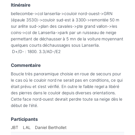
Itinéraire
bellecombe->col lanserlia->couloir nord-ouest->GRN 
(épaule 3530)->couloir sud-est à 3300->remontée 50 m 
sur arête sud->plan des cavales->pte grand vallon->les 
coins->col de Lanserlia->park par un ruisseau de neige 
permettant de déchausser à 5 mn de la voiture moyennant 
quelques courts déchaussages sous Lanserlia.

 D+/D- : 1800. 3.3/AD-/E2
Commentaire
Boucle très panoramique choisie en roue de secours pour 
le cas où le couloir nord ne serait pas en conditions, ce qui 
était prévu et s'est vérifié. En outre le faible regel a libéré 
des pierres dans le couloir depuis diverses orientations. 
Cette face nord-ouest devrait perdre toute sa neige dès le 
Participants
JBT
LAL
Daniel Berthollet