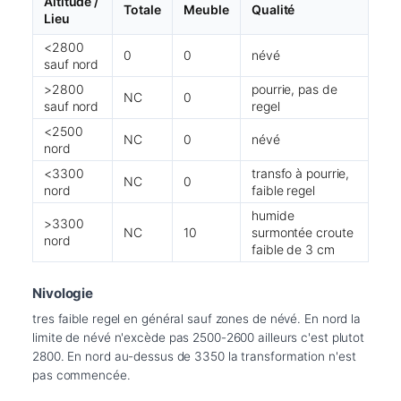
Altitude /
Totale
Meuble
Qualité
Lieu
<2800
0
0
névé
sauf nord
>2800
pourrie, pas de
NC
0
sauf nord
regel
<2500
NC
0
névé
nord
<3300
transfo à pourrie,
NC
0
nord
faible regel
humide
>3300
NC
10
surmontée croute
nord
faible de 3 cm
Nivologie
tres faible regel en général sauf zones de névé. En nord la 
limite de névé n'excède pas 2500-2600 ailleurs c'est plutot 
2800. En nord au-dessus de 3350 la transformation n'est 
pas commencée. 