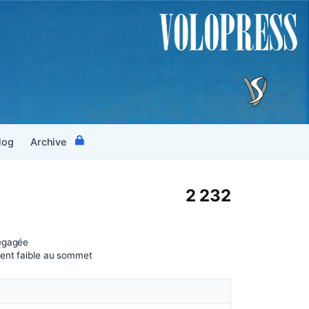
log
Archive
2 232
égagée
vent faible au sommet