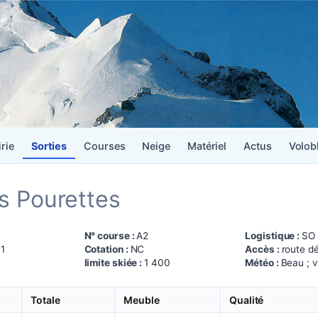
irie
Sorties
Courses
Neige
Matériel
Actus
Volob
es Pourettes
N° course :
A2
Logistique :
SO
1
Cotation :
NC
Accès :
route d
limite skiée :
1 400
Météo :
Beau ; 
Totale
Meuble
Qualité