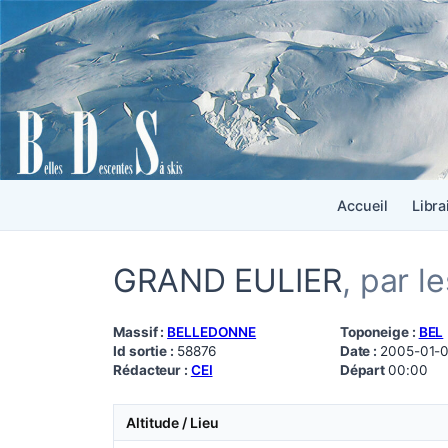
Accueil
Libra
GRAND EULIER
, par l
Massif :
BELLEDONNE
Toponeige :
BEL
Id sortie :
58876
Date :
2005-01-0
Rédacteur :
CEI
Départ
00:00
Altitude / Lieu