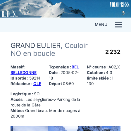
MENU
GRAND EULIER
, Couloir
2 232
NO en boucle
Massif :
Toponeige :
BEL
N° course :
A02,X
BELLEDONNE
Date :
2005-02-
Cotation :
4.3
Id sortie :
59214
18
limite skiée :
1
Rédacteur :
OLE
Départ
08:50
130
Logistique :
SO
Accès :
Les seyglières->Parking de la
route de la Gâte
Météo :
Grand beau. Mer de nuages à
2000m