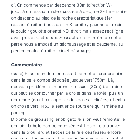
ci. On commence par descendre 30m (direction W)  
jusqu'à un ressaut mixte (passage à pied) de 3-4m ensuite 
on descend au pied de la roche caractéristique (1er 
ressaut étroiture) puis par un S, droite / gauche on rejoint 
le couloir goulotte orienté NO, étroit mais assez rectiligne 
avec plusieurs étroitures/ressauts. (la première de cette 
partie nous a imposé un déchaussage et la deuxième, au 
Commentaire
(suite) Ensuite un dernier ressaut permet de prendre pied 
dans la belle combe déboisée jusque vers1750m. Là, 
nouveau problème : un premier ressaut (30m) bien raide 
qui peut se contourner par la droite dans la forêt, puis un 
deuxième (court passage sur des dalles inclinées) et enfin 
on croise vers 1450 le sentier de l'oursière qui ramène au 
parking.

Diplôme de gros sanglier obligatoire si on veut remonter le 
couloir : la belle combe déboisée est très dure à trouver 
dans le brouillard et l'accès de la raie des fesses encore 
pire : gros fourvoyage et brassage énorme et on se rabat 