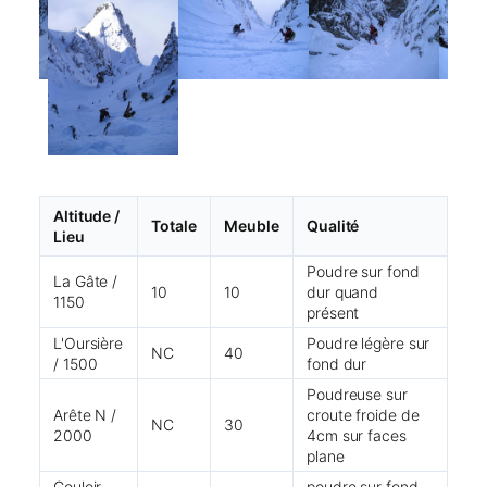
Altitude /
Totale
Meuble
Qualité
Lieu
Poudre sur fond
La Gâte /
10
10
dur quand
1150
présent
L'Oursière
Poudre légère sur
NC
40
/ 1500
fond dur
Poudreuse sur
Arête N /
croute froide de
NC
30
2000
4cm sur faces
plane
Couloir
poudre sur fond