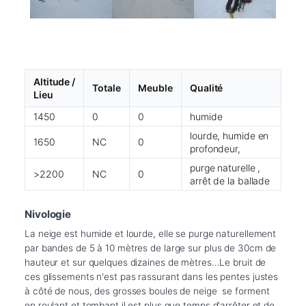
Altitude /
Totale
Meuble
Qualité
Lieu
1450
0
0
humide
lourde, humide en
1650
NC
0
profondeur,
purge naturelle ,
>2200
NC
0
arrêt de la ballade
Nivologie
La neige est humide et lourde, elle se purge naturellement 
par bandes de 5 à 10 mètres de large sur plus de 30cm de 
hauteur et sur quelques dizaines de mètres...Le bruit de 
ces glissements n'est pas rassurant dans les pentes justes 
à côté de nous, des grosses boules de neige  se forment 
en roulant et tombant,il est plus que temps d'arrêter et de 