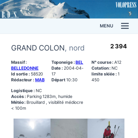
MENU
2 394
GRAND COLON
, nord
Massif :
Toponeige :
BEL
N° course :
A12
BELLEDONNE
Date :
2004-04-
Cotation :
NC
Id sortie :
58520
17
limite skiée :
1
Rédacteur :
MAB
Départ
10:30
450
Logistique :
NC
Accès :
Parking 1283m, humide
Météo :
Brouillard , visibilité médiocre
< 100m