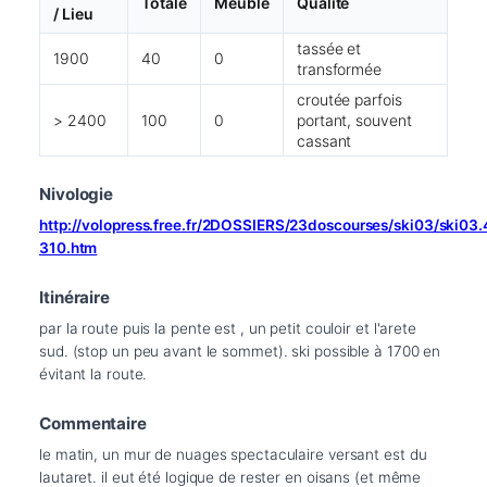
Totale
Meuble
Qualité
/ Lieu
tassée et
1900
40
0
transformée
croutée parfois
> 2400
100
0
portant, souvent
cassant
Nivologie
http://volopress.free.fr/2DOSSIERS/23doscourses/ski03/ski03
310.htm
Itinéraire
par la route puis la pente est , un petit couloir et l'arete 
sud. (stop un peu avant le sommet). ski possible à 1700 en 
évitant la route.
Commentaire
le matin, un mur de nuages spectaculaire versant est du 
lautaret. il eut été logique de rester en oisans (et même 