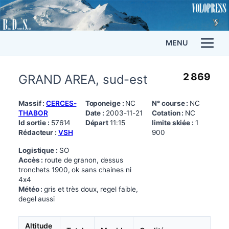
MENU
2 869
GRAND AREA, sud-est
Massif :
CERCES-
Toponeige :
NC
N° course :
NC
THABOR
Date :
2003-11-21
Cotation :
NC
Id sortie :
57614
Départ
11:15
limite skiée :
1
Rédacteur :
VSH
900
Logistique :
SO
Accès :
route de granon, dessus
tronchets 1900, ok sans chaines ni
4x4
Météo :
gris et très doux, regel faible,
degel aussi
Altitude