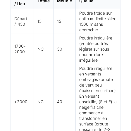
Totale
Meuble
Qualité
/ Lieu
Poudre froide sur
Départ
cailloux- limite skiée
15
15
/1450
1500 m sans
accrocher
Poudre irrégulière
(ventée ou très
1700-
NC
30
légère) sur sous
2000
couche dure
irrégulière
Poudre irrégulière
en versants
ombragés (croute
de vent peu
épaisse en surface)
En versant
>2000
NC
40
ensoleillé, (S et E) la
neige fraiche
commence à
transformer en
surface (croute
cassante de 2-3