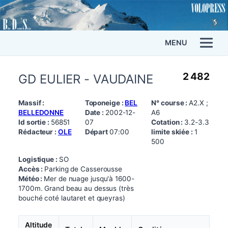
MENU
2 482
GD EULIER - VAUDAINE
Massif :
Toponeige :
BEL
N° course :
A2.X ;
BELLEDONNE
Date :
2002-12-
A6
Id sortie :
56851
07
Cotation :
3.2-3.3
Rédacteur :
OLE
Départ
07:00
limite skiée :
1
500
Logistique :
SO
Accès :
Parking de Casserousse
Météo :
Mer de nuage jusqu'à 1600-
1700m. Grand beau au dessus (très
bouché coté lautaret et queyras)
Altitude