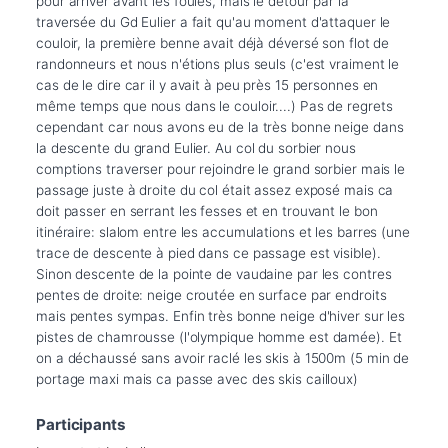
pour arriver avant les foules, mais le détour par la 
traversée du Gd Eulier a fait qu'au moment d'attaquer le 
couloir, la première benne avait déjà déversé son flot de 
randonneurs et nous n'étions plus seuls (c'est vraiment le 
cas de le dire car il y avait à peu près 15 personnes en 
même temps que nous dans le couloir....) Pas de regrets 
cependant car nous avons eu de la très bonne neige dans 
la descente du grand Eulier. Au col du sorbier nous 
comptions traverser pour rejoindre le grand sorbier mais le 
passage juste à droite du col était assez exposé mais ca 
doit passer en serrant les fesses et en trouvant le bon 
itinéraire: slalom entre les accumulations et les barres (une 
trace de descente à pied dans ce passage est visible). 
Sinon descente de la pointe de vaudaine par les contres 
pentes de droite: neige croutée en surface par endroits 
mais pentes sympas. Enfin très bonne neige d'hiver sur les 
pistes de chamrousse (l'olympique homme est damée). Et 
on a déchaussé sans avoir raclé les skis à 1500m (5 min de 
portage maxi mais ca passe avec des skis cailloux)
Participants