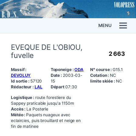
MENU
EVEQUE DE L'OBIOU,
2 663
fuvelle
Massif :
Toponeige :
ODA
N° course :
G15.1
DEVOLUY
Date :
2003-03-
Cotation :
NC
Id sortie :
57120
15
limite skiée :
NC
Rédacteur :
LAL
Départ
07:30
Logistique :
route forestiere du
Sappey praticable jusqu'a 1150m
Accès :
La Posterle
Météo :
Paquets nuageux avec
eclaircies, puis brouillard et neige en
fin de matinee