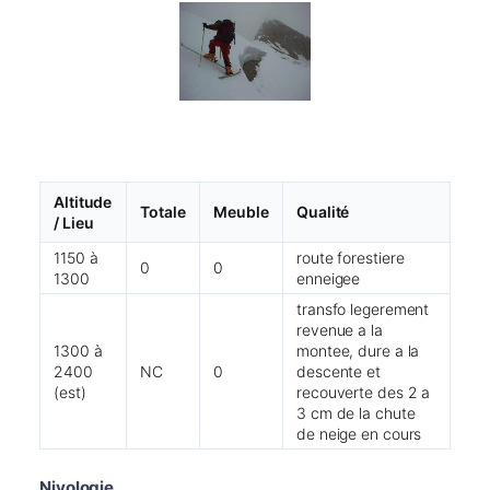
Altitude
Totale
Meuble
Qualité
/ Lieu
1150 à
route forestiere
0
0
1300
enneigee
transfo legerement
revenue a la
1300 à
montee, dure a la
2400
NC
0
descente et
(est)
recouverte des 2 a
3 cm de la chute
de neige en cours
Nivologie