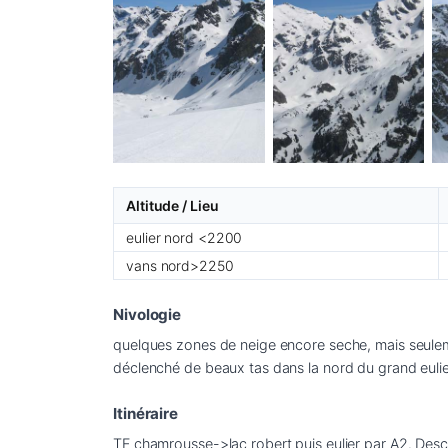
Altitude / Lieu
eulier nord <2200
vans nord>2250
Nivologie
quelques zones de neige encore seche, mais seulemen
déclenché de beaux tas dans la nord du grand eulie
Itinéraire
TF chamrousse->lac robert puis eulier par A2. Desc