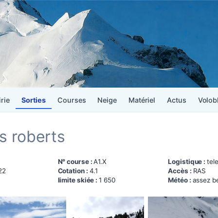
irie
Sorties
Courses
Neige
Matériel
Actus
Volob
es roberts
N° course :
A1.X
Logistique :
tel
22
Cotation :
4.1
Accès :
RAS
limite skiée :
1 650
Météo :
assez be