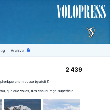
log
Archive
2 439
epherique chamrousse (gratuit !)
au, quelque voiles, tres chaud, regel superficiel