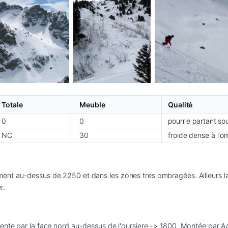
Totale
Meuble
Qualité
0
0
pourrie partant sou
NC
30
froide dense à l'o
t au-dessus de 2250 et dans les zones tres ombragées. Ailleurs la neig
r. 
ente par la face nord au-dessus de l'oursiere -> 1800. Montée par A