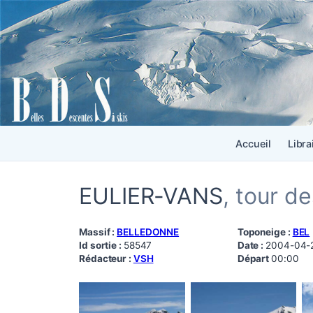
Accueil
Libra
EULIER-VANS
, tour d
Massif :
BELLEDONNE
Toponeige :
BEL
Id sortie :
58547
Date :
2004-04-
Rédacteur :
VSH
Départ
00:00