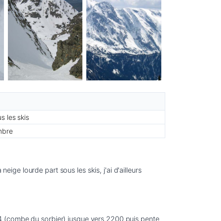
s les skis
mbre
e lourde part sous les skis, j'ai d'ailleurs 
4 (combe du sorbier) jusque vers 2200 puis pente 