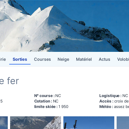
irie
Sorties
Courses
Neige
Matériel
Actus
Volob
e fer
N° course :
NC
Logistique :
NC
15
Cotation :
NC
Accès :
croix de
limite skiée :
1 950
Météo :
assez b