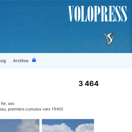
log
Archive
3 464
 fer, sec
eau, premiers cumulus vers 11H00