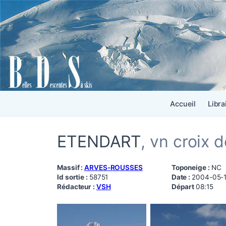
Accueil
Libra
ETENDART
, vn croix d
Massif :
ARVES-ROUSSES
Toponeige :
NC
Id sortie :
58751
Date :
2004-05-
Rédacteur :
VSH
Départ
08:15