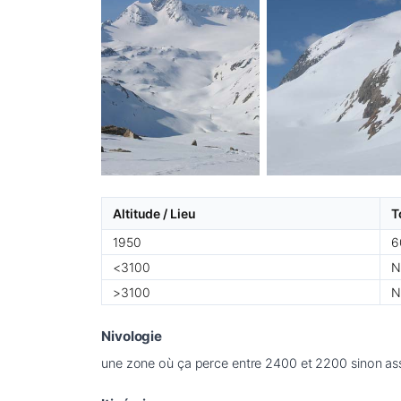
Altitude / Lieu
T
1950
6
<3100
N
>3100
N
Nivologie
une zone où ça perce entre 2400 et 2200 sinon as