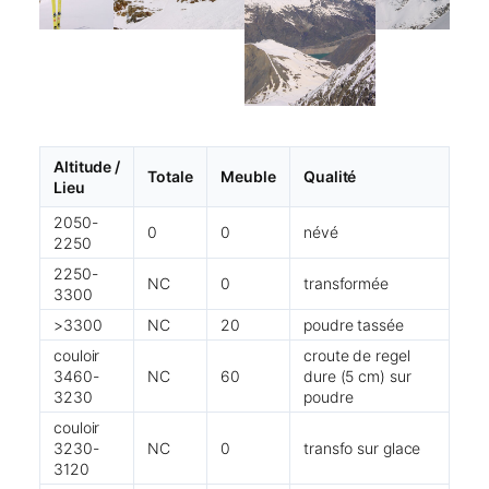
Altitude /
Totale
Meuble
Qualité
Lieu
2050-
0
0
névé
2250
2250-
NC
0
transformée
3300
>3300
NC
20
poudre tassée
couloir
croute de regel
3460-
NC
60
dure (5 cm) sur
3230
poudre
couloir
3230-
NC
0
transfo sur glace
3120