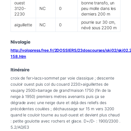
ouest
bonne transfo, un
3120-
NC
0
peu molle dans les
2230
derniers 200 m
pourrie sur 30 cm,
aiguillette
NC
0
névé sous 2200 m
Nivologie
http://volopress.free.fr/2DOSSIERS/23doscourses/ski02/ski02
158.htm
Itinéraire
croix de fer>lacs>sommet par voie classique ; descente 
couloir ouest puis col du couard 2230>aiguillettes de 
vaujany 2500>barrage de grand'maison 1750 (fin de la 
neige à 1950) premiers metres avenants puis ça se 
dégrade avec une neige dure et déjà des reliefs des 
précédentes coulées ; déchaussage sur 15 m vers 3200 
quand le couloir tourne au sud-ouest et devient plus chaud 
: petite goulotte avec rochers et glace. D+/D- : 1900/2300 . 
5.2/AD/E3