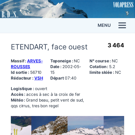
MENU
3 464
ETENDART, face ouest
Massif :
ARVES-
Toponeige :
NC
N° course :
NC
ROUSSES
Date :
2002-05-
Cotation :
5.2
Id sortie :
56710
15
limite skiée :
NC
Rédacteur :
VSH
Départ
07:40
Logistique :
ouvert
Accès :
acces à sec à la croix de fer
Météo :
Grand beau, petit vent de sud,
qqs cirrus, tres bon regel