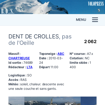
MENU
DENT DE CROLLES
, pas
2 062
de l'Oeille
Massif :
Toponeige :
ABC
N° course :
A7.x
CHARTREUSE
Date :
2010-03-
Cotation :
NC
Id sortie :
74689
24
limite skiée :
1
Rédacteur :
LTA
Départ
11:00
400
Logistique :
SO
Accès :
RAS
Météo :
soleil, chaleur. descente avec
une seule couche et sans gants.