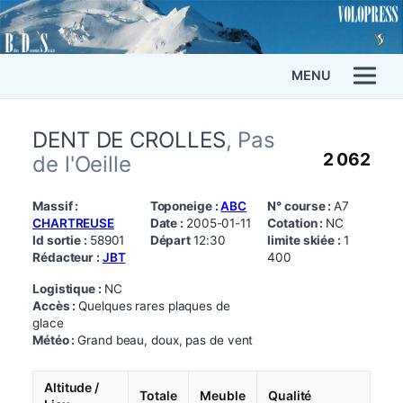
MENU
DENT DE CROLLES
, Pas
2 062
de l'Oeille
Massif :
Toponeige :
ABC
N° course :
A7
CHARTREUSE
Date :
2005-01-11
Cotation :
NC
Id sortie :
58901
Départ
12:30
limite skiée :
1
Rédacteur :
JBT
400
Logistique :
NC
Accès :
Quelques rares plaques de
glace
Météo :
Grand beau, doux, pas de vent
Altitude /
Totale
Meuble
Qualité