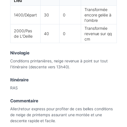
Lieu
Transformée
1400/Départ
30
0
encore gelée à
l'ombre
Transformée
2000/Pas
40
0
revenue sur qq
de L'Oeille
cm
Nivologie
Conditions printanières, neige revenue à point sur tout 
l'itinéraire (descente vers 13h40).
Itinéraire
RAS
Commentaire
Aller/retour express pour profiter de ces belles conditions 
de neige de printemps assurant une montée et une 
descente rapide et facile.