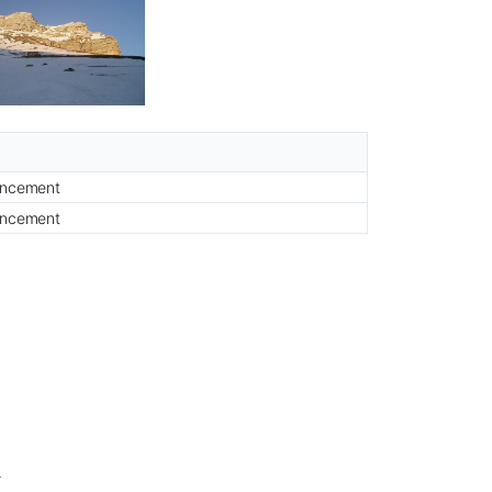
foncement
foncement
.