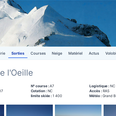
irie
Sorties
Courses
Neige
Matériel
Actus
Volob
e l'Oeille
N° course :
A7
Logistique :
NC
07
Cotation :
NC
Accès :
RAS
limite skiée :
1 400
Météo :
Grand B