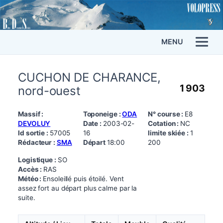
MENU
CUCHON DE CHARANCE,
1 903
nord-ouest
Massif :
Toponeige :
ODA
N° course :
E8
DEVOLUY
Date :
2003-02-
Cotation :
NC
Id sortie :
57005
16
limite skiée :
1
Rédacteur :
SMA
Départ
18:00
200
Logistique :
SO
Accès :
RAS
Météo :
Ensoleillé puis étoilé. Vent
assez fort au départ plus calme par la
suite.