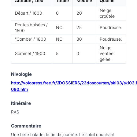
Altitude / Lieu
Totale
Meuble
Qualité
Neige
Départ / 1600
0
20
croûtée
Pentes boisées /
NC
25
Poudreuse.
1500
"Combe" / 1800
NC
30
Poudreuse.
Neige
Sommet / 1900
5
0
ventée
gelée.
Nivologie
http://volopress.free.fr/2DOSSIERS/23doscourses/ski03/ski03
080.htm
Itinéraire
RAS
Commentaire
Une belle balade de fin de journée. Le soleil couchant 