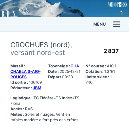
MENU
CROCHUES (nord)
,
2 837
versant nord-est
Massif :
Toponeige :
CHA
N° course :
A10.1
CHABLAIS-AIG-
Date :
2025-12-21
Cotation :
1.3/E1
ROUGES
Départ
09:30
limite skiée :
1
Id sortie :
100169
740
Rédacteur :
JBM
Logistique :
TC Flégère+TS Index+TS
Floria
Accès :
RAS
Météo :
Soleil et nuages. Vent en
rafales modéré à fort près des crêtes