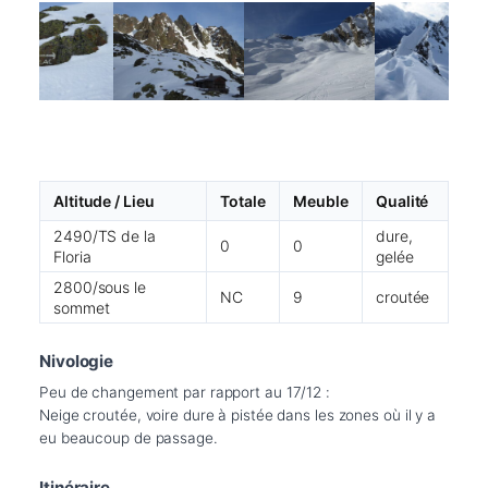
Altitude / Lieu
Totale
Meuble
Qualité
2490/TS de la
dure,
0
0
Floria
gelée
2800/sous le
NC
9
croutée
sommet
Nivologie
Peu de changement par rapport au 17/12 :

Neige croutée, voire dure à pistée dans les zones où il y a 
eu beaucoup de passage.
Itinéraire