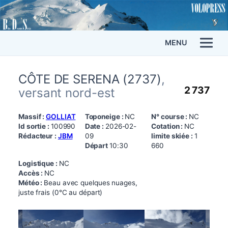
MENU
CÔTE DE SERENA (2737)
,
2 737
versant nord-est
Massif :
GOLLIAT
Toponeige :
NC
N° course :
NC
Id sortie :
100990
Date :
2026-02-
Cotation :
NC
Rédacteur :
JBM
09
limite skiée :
1
Départ
10:30
660
Logistique :
NC
Accès :
NC
Météo :
Beau avec quelques nuages,
juste frais (0°C au départ)