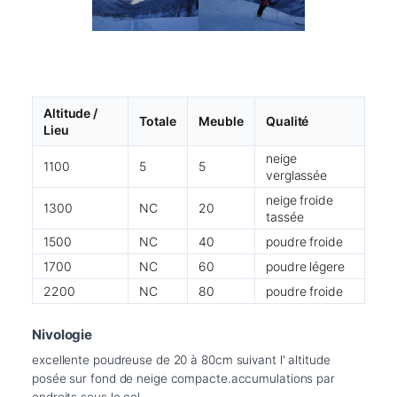
Altitude /
Totale
Meuble
Qualité
Lieu
neige
1100
5
5
verglassée
neige froide
1300
NC
20
tassée
1500
NC
40
poudre froide
1700
NC
60
poudre légere
2200
NC
80
poudre froide
Nivologie
excellente poudreuse de 20 à 80cm suivant l' altitude 
posée sur fond de neige compacte.accumulations par 
endroits sous le col.