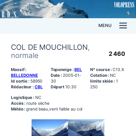
MENU
COL DE MOUCHILLON
,
2 460
normale
Massif :
Toponeige :
BEL
N° course :
C13.X
BELLEDONNE
Date :
2005-01-
Cotation :
NC
Id sortie :
58950
30
limite skiée :
1
Rédacteur :
CBL
Départ
10:30
250
Logistique :
NC
Accès :
route sèche
Météo :
grand beau,vent faible au col