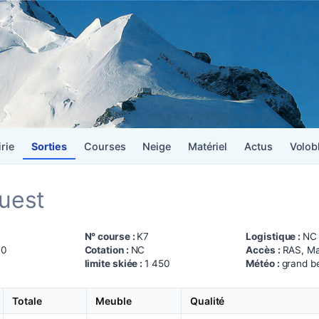
irie
Sorties
Courses
Neige
Matériel
Actus
Volob
ouest
N° course :
K7
Logistique :
NC
30
Cotation :
NC
Accès :
RAS, M
limite skiée :
1 450
Météo :
grand b
Totale
Meuble
Qualité