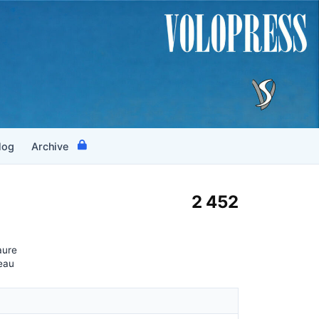
log
Archive
2 452
aure
eau