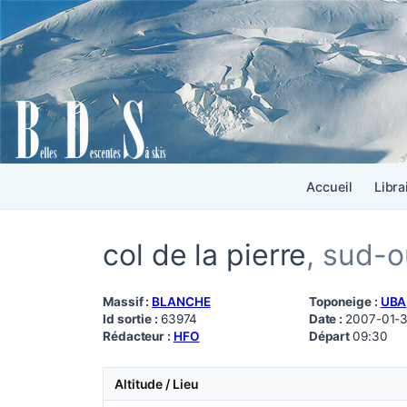
Accueil
Libra
col de la pierre
, sud-
Massif :
BLANCHE
Toponeige :
UBA
Id sortie :
63974
Date :
2007-01-
Rédacteur :
HFO
Départ
09:30
Altitude / Lieu