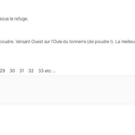
sous le refuge.
oudre. Versant Ouest sur l'Oule du tonnerre (de poudre !). La meilleure
C29
30
31
32
33 etc ...