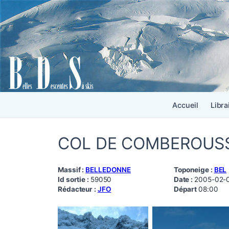
Accueil
Libra
COL DE COMBEROUS
Massif :
BELLEDONNE
Toponeige :
BEL
Id sortie :
59050
Date :
2005-02-
Rédacteur :
JFO
Départ
08:00