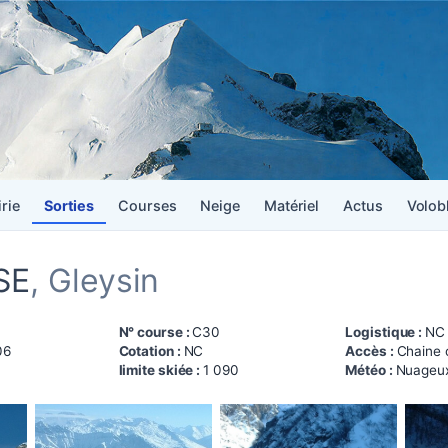
irie
Sorties
Courses
Neige
Matériel
Actus
Volob
SE
, Gleysin
N° course :
C30
Logistique :
NC
06
Cotation :
NC
Accès :
Chaine 
limite skiée :
1 090
Météo :
Nuageux