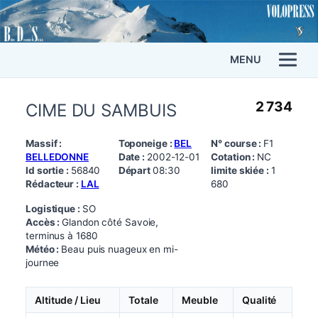
MENU
2 734
CIME DU SAMBUIS
Massif :
Toponeige :
BEL
N° course :
F1
BELLEDONNE
Date :
2002-12-01
Cotation :
NC
Id sortie :
56840
Départ
08:30
limite skiée :
1
Rédacteur :
LAL
680
Logistique :
SO
Accès :
Glandon côté Savoie,
terminus à 1680
Météo :
Beau puis nuageux en mi-
journee
Altitude / Lieu
Totale
Meuble
Qualité