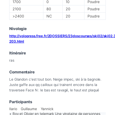
1700
0
10
Poudre
2100
80
20
Poudre
>2400
NC
20
Poudre
Nivologie
http://volopress.free.fr/2DOSSIERS/23doscourses/ski02/ski02
203.html
Itinéraire
ras
Commentaire
Le Glandon c'est tout bon. Neige impec, ski à la bagnole. 
Juste gaffe aux qq cailloux qui trainent encore dans la 
traversee Face N : le bas est ravagé, le haut est plaqué
Participants
Ilario
Guillaume
Yannick
+ Roy et Olivier en telemark Une vingtaine de personnes