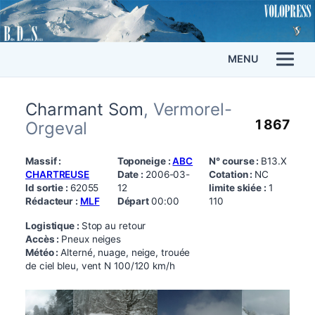
MENU
Charmant Som
, Vermorel-
1 867
Orgeval
Massif :
Toponeige :
ABC
N° course :
B13.X
CHARTREUSE
Date :
2006-03-
Cotation :
NC
Id sortie :
62055
12
limite skiée :
1
Rédacteur :
MLF
Départ
00:00
110
Logistique :
Stop au retour
Accès :
Pneux neiges
Météo :
Alterné, nuage, neige, trouée
de ciel bleu, vent N 100/120 km/h