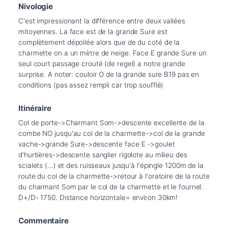
Nivologie
C'est impressionant la différence entre deux vallées 
mitoyennes. La face est de la grande Sure est 
complètement dépoilée alors que de du coté de la 
charmette on a un mètre de neige. Face E grande Sure un 
seul court passage crouté (de regel) a notre grande 
surprise. A noter: couloir O de la grande sure B19 pas en 
conditions (pas assez rempli car trop soufflé)
Itinéraire
Col de porte->Charmant Som->descente excellente de la 
combe NO jusqu'au col de la charmette->col de la grande 
vache->grande Sure->descente face E ->goulet 
d'hurtières->descente sanglier rigolote au milieu des 
scialets (...) et des ruisseaux jusqu'à l'épingle 1200m de la 
route du col de la charmette->retour à l'oratoire de la route 
du charmant Som par le col de la charmette et le fournel. 
D+/D- 1750. Distance horizontale= environ 30km!
Commentaire