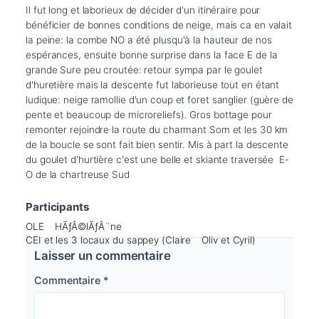
Il fut long et laborieux de décider d'un itinéraire pour 
bénéficier de bonnes conditions de neige, mais ca en valait 
la peine: la combe NO a été plusqu'à la hauteur de nos 
espérances, ensuite bonne surprise dans la face E de la 
grande Sure peu croutée: retour sympa par le goulet 
d'huretière mais la descente fut laborieuse tout en étant 
ludique: neige ramollie d'un coup et foret sanglier (guère de 
pente et beaucoup de microreliefs). Gros bottage pour 
remonter rejoindre la route du charmant Som et les 30 km 
de la boucle se sont fait bien sentir. Mis à part la descente 
du goulet d'hurtière c'est une belle et skiante traversée  E-
O de la chartreuse Sud
Participants
OLE
HÃƒÂ©lÃƒÂ¨ne
CEI et les 3 locaux du sappey (Claire
Oliv et Cyril)
Laisser un commentaire
Commentaire
*