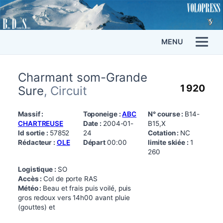
MENU
Charmant som-Grande
1 920
Sure
, Circuit
Massif :
Toponeige :
ABC
N° course :
B14-
CHARTREUSE
Date :
2004-01-
B15,X
Id sortie :
57852
24
Cotation :
NC
Rédacteur :
OLE
Départ
00:00
limite skiée :
1
260
Logistique :
SO
Accès :
Col de porte RAS
Météo :
Beau et frais puis voilé, puis
gros redoux vers 14h00 avant pluie
(gouttes) et