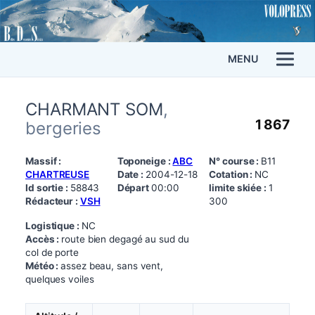
MENU
CHARMANT SOM
,
1 867
bergeries
Massif :
Toponeige :
ABC
N° course :
B11
CHARTREUSE
Date :
2004-12-18
Cotation :
NC
Id sortie :
58843
Départ
00:00
limite skiée :
1
Rédacteur :
VSH
300
Logistique :
NC
Accès :
route bien degagé au sud du
col de porte
Météo :
assez beau, sans vent,
quelques voiles