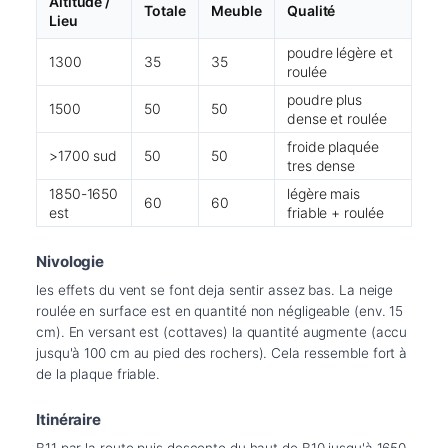
Altitude /
Totale
Meuble
Qualité
Lieu
poudre légère et
1300
35
35
roulée
poudre plus
1500
50
50
dense et roulée
froide plaquée
>1700 sud
50
50
tres dense
1850-1650
légère mais
60
60
est
friable + roulée
Nivologie
les effets du vent se font deja sentir assez bas. La neige 
roulée en surface est en quantité non négligeable (env. 15 
cm). En versant est (cottaves) la quantité augmente (accu 
jusqu'à 100 cm au pied des rochers). Cela ressemble fort à 
de la plaque friable.
Itinéraire
B11 par la route puis descente du haut de B10 jusqu'à 1650 