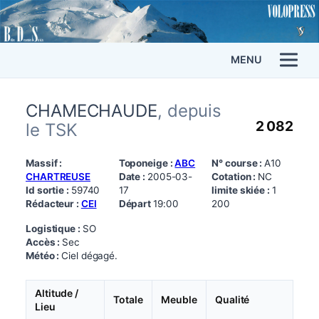
MENU
CHAMECHAUDE
, depuis
2 082
le TSK
Massif :
Toponeige :
ABC
N° course :
A10
CHARTREUSE
Date :
2005-03-
Cotation :
NC
Id sortie :
59740
17
limite skiée :
1
Rédacteur :
CEI
Départ
19:00
200
Logistique :
SO
Accès :
Sec
Météo :
Ciel dégagé.
Altitude /
Totale
Meuble
Qualité
Lieu