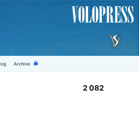
log
Archive
2 082