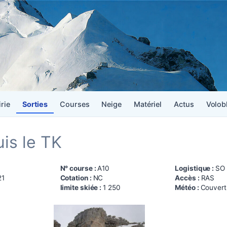
irie
Sorties
Courses
Neige
Matériel
Actus
Volob
uis le TK
N° course :
A10
Logistique :
SO
21
Cotation :
NC
Accès :
RAS
limite skiée :
1 250
Météo :
Couvert