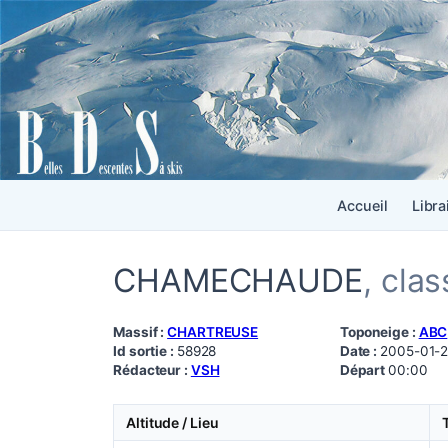
Accueil
Libra
CHAMECHAUDE
, cla
Massif :
CHARTREUSE
Toponeige :
ABC
Id sortie :
58928
Date :
2005-01-
Rédacteur :
VSH
Départ
00:00
Altitude / Lieu