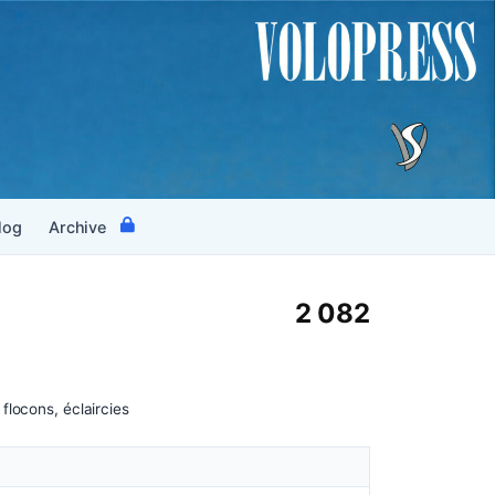
log
Archive
2 082
flocons, éclaircies