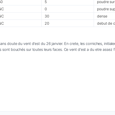
50
5
poudre su
NC
0
poudre sup
NC
30
dense
NC
20
debut de c
: sans doute du vent d'est du 26 janvier. En crete, les corniches, initi
ins sont bouchés sur toutes leurs faces. Ce vent d'est a du etre assez 