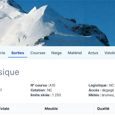
irie
Sorties
Courses
Neige
Matériel
Actus
Volob
ssique
N° course :
A10
Logistique :
NC
27
Cotation :
NC
Accès :
degagé
limite skiée :
1 250
Météo :
brumes, 
Totale
Meuble
Qualité