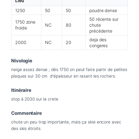
Lieu
1250
50
50
poudre dense
50 récente sur
1750 zone
NC
80
chute
froide
précédente
deja des
2000
NC
20
congeres
Nivologie
neige assez dense ; dès 1750 on peut faire partir de petites 
plaques sur 30 cm  d'épaisseur en rasant les rochers. 
Itinéraire
stop à 2030 sur la crete 
Commentaire
chute un peu trop importante, mais ça skie encore avec 
des skis étroits