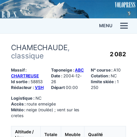
MENU
CHAMECHAUDE
,
2 082
classique
Massif :
Toponeige :
ABC
N° course :
A10
CHARTREUSE
Date :
2004-12-
Cotation :
NC
Id sortie :
58853
26
limite skiée :
1
Rédacteur :
VSH
Départ
00:00
250
Logistique :
NC
Accès :
route enneigée
Météo :
neige (roulée) ; vent sur les
cretes
Altitude /
Totale
Meuble
Qualité