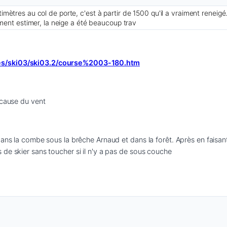
mètres au col de porte, c'est à partir de 1500 qu'il a vraiment reneig
aiment estimer, la neige a été beaucoup trav
ses/ski03/ski03.2/course%2003-180.htm
 cause du vent
dans la combe sous la brêche Arnaud et dans la forêt. Après en faisant
de skier sans toucher si il n'y a pas de sous couche