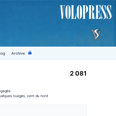
log
Archive
2 081
égagée
quelques nuages, vent du nord