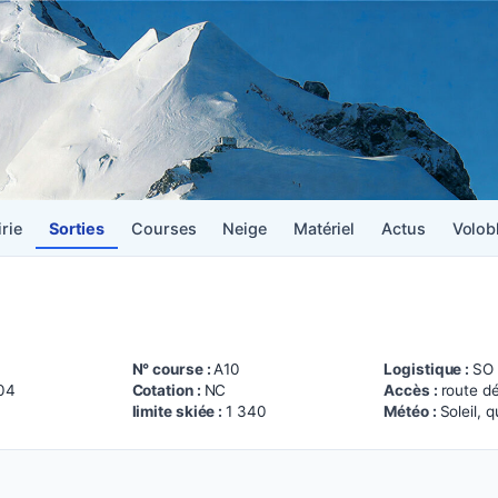
irie
Sorties
Courses
Neige
Matériel
Actus
Volob
N° course :
A10
Logistique :
SO
04
Cotation :
NC
Accès :
route d
limite skiée :
1 340
Météo :
Soleil, 