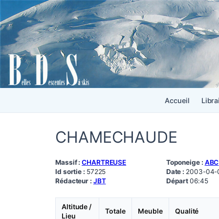
Accueil
Libra
CHAMECHAUDE
Massif :
CHARTREUSE
Toponeige :
ABC
Id sortie :
57225
Date :
2003-04-
Rédacteur :
JBT
Départ
06:45
Altitude /
Totale
Meuble
Qualité
Lieu