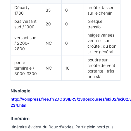
Départ /
croûte, tassée
35
0
1730
sur le chemin
bas versant
presque
20
0
sud / 1900
transfo
neiges variées
versant sud
ventées sur
/ 2200-
NC
0
croûte : du bon
2800
ski en général.
poudre sur
pente
croûte de vent
terminale /
NC
10
portante : très
3000-3300
bon ski.
Nivologie
http://volopress.free.fr/2DOSSIERS/23doscourses/ski02/ski02
234.htm
Itinéraire
Itinéraire évident du Roux d'Abriès. Partir plein nord puis 