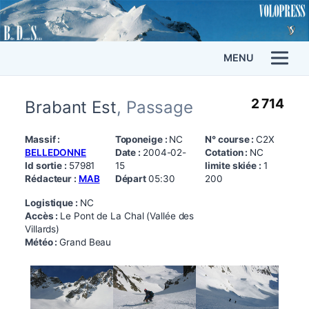
MENU
2 714
Brabant Est
, Passage
Massif :
Toponeige :
NC
N° course :
C2X
BELLEDONNE
Date :
2004-02-
Cotation :
NC
Id sortie :
57981
15
limite skiée :
1
Rédacteur :
MAB
Départ
05:30
200
Logistique :
NC
Accès :
Le Pont de La Chal (Vallée des
Villards)
Météo :
Grand Beau