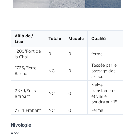
Altitude /
Totale
Meuble
Qualité
Lieu
1200/Pont de
0
0
ferme
la Chal
Tassée par le
1765/Pierre
NC
0
passage des
Barme
skieurs
Neige
2379/Sous
transformée
NC
0
Brabant
et vieille
poudre sur 15
2714/Brabant
NC
0
Ferme
Nivologie
RAS