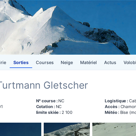
irie
Sorties
Courses
Neige
Matériel
Actus
Volob
Turtmann Gletscher
N° course :
NC
Logistique :
Cab
01
Cotation :
NC
Accès :
Chamoni
limite skiée :
2 100
Météo :
Bise (mo