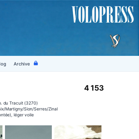
log
Archive
4 153
. du Tracuit (3270)
x/Martigny/Sion/Serres/Zinal
ntée), léger voile