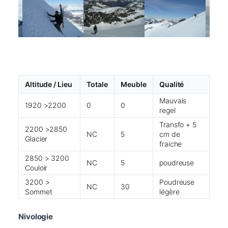
Altitude / Lieu
Totale
Meuble
Qualité
Mauvais
1920 >2200
0
0
regel
Transfo + 5
2200 >2850
NC
5
cm de
Glacier
fraiche
2850 > 3200
NC
5
poudreuse
Couloir
3200 >
Poudreuse
NC
30
Sommet
légère
Nivologie