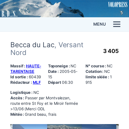
MENU
Becca du Lac
, Versant
3 405
Nord
Massif :
HAUTE-
Toponeige :
NC
N° course :
NC
TARENTAISE
Date :
2005-05-
Cotation :
NC
Id sortie :
60439
15
limite skiée :
1
Rédacteur :
MLF
Départ
06:30
915
Logistique :
NC
Accès :
Passer par Montvalezan,
route entre St Foy et le Miroir fermée
>13/06 (Merci ODL
Météo :
Grand beau, frais