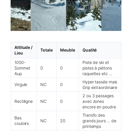
Altitude /
Totale
Meuble
Qualité
Lieu
1050-
Piste de ski et
Sommet
0
0
pistes à piétons
Aup
raquettes etc ...
Hyper tassée mais
Virgule
NC
0
Grip extraordinaire
2 ou 3 passages
Rectiligne
NC
0
avec zones
encore en poudre
Transfo des
Bas
NC
20
grands jours ... de
couloirs
printemps