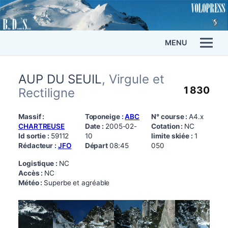
MENU
AUP DU SEUIL
, Virgule et
1 830
Rectiligne
Massif :
Toponeige :
ABC
N° course :
A4.x
CHARTREUSE
Date :
2005-02-
Cotation :
NC
Id sortie :
59112
10
limite skiée :
1
Rédacteur :
JFO
Départ
08:45
050
Logistique :
NC
Accès :
NC
Météo :
Superbe et agréable