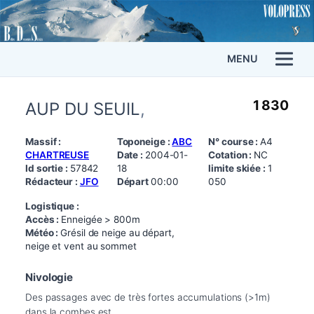
MENU
1 830
AUP DU SEUIL
,
Massif :
Toponeige :
ABC
N° course :
A4
CHARTREUSE
Date :
2004-01-
Cotation :
NC
Id sortie :
57842
18
limite skiée :
1
Rédacteur :
JFO
Départ
00:00
050
Logistique :
Accès :
Enneigée > 800m
Météo :
Grésil de neige au départ,
neige et vent au sommet
Nivologie
Des passages avec de très fortes accumulations (>1m) 
dans la combes est.