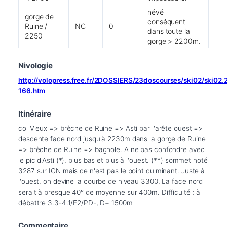
névé
gorge de
conséquent
Ruine /
NC
0
dans toute la
2250
gorge > 2200m.
Nivologie
http://volopress.free.fr/2DOSSIERS/23doscourses/ski02/ski02
166.htm
Itinéraire
col Vieux => brèche de Ruine => Asti par l'arête ouest => 
descente face nord jusqu'à 2230m dans la gorge de Ruine 
=> brèche de Ruine => bagnole. A ne pas confondre avec 
le pic d'Asti (*), plus bas et plus à l'ouest. (**) sommet noté 
3287 sur IGN mais ce n'est pas le point culminant. Juste à 
l'ouest, on devine la courbe de niveau 3300. La face nord 
serait à presque 40° de moyenne sur 400m. Difficulté : à 
débattre 3.3-4.1/E2/PD-, D+ 1500m
Commentaire