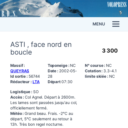
MENU
ASTI , face nord en
3 300
boucle
Massif :
Toponeige :
NC
N° course :
NC
QUEYRAS
Date :
2002-05-
Cotation :
3.3-4.1
Id sortie :
56744
28
limite skiée :
NC
Rédacteur :
LTA
Départ
07:30
Logistique :
SO
Accès :
Col Agnel. Départ à 2600m.
Les lames sont passées jusqu'au col,
officiellement fermé.
Météo :
Grand beau. Frais. -2°C au
départ, 5°C seulement au retour à
13h. Très bon regel nocturne.