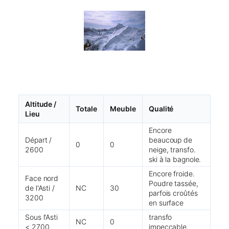
Altitude /
Totale
Meuble
Qualité
Lieu
Encore
Départ /
beaucoup de
0
0
2600
neige, transfo.
ski à la bagnole.
Encore froide.
Face nord
Poudre tassée,
de l'Asti /
NC
30
parfois croûtés
3200
en surface
Sous l'Asti
transfo
NC
0
< 2700
impeccable.