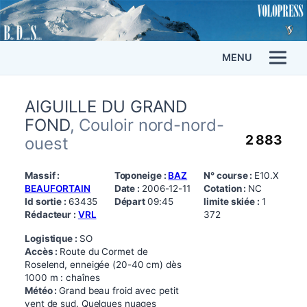
MENU
AIGUILLE DU GRAND
FOND
, Couloir nord-nord-
2 883
ouest
Massif :
Toponeige :
BAZ
N° course :
E10.X
BEAUFORTAIN
Date :
2006-12-11
Cotation :
NC
Id sortie :
63435
Départ
09:45
limite skiée :
1
Rédacteur :
VRL
372
Logistique :
SO
Accès :
Route du Cormet de
Roselend, enneigée (20-40 cm) dès
1000 m : chaînes
Météo :
Grand beau froid avec petit
vent de sud. Quelques nuages