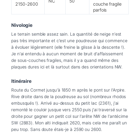
NC
50
2150-2600
couche fragile
parfois
Nivologie
Le terrain semble assez sain. La quantité de neige n'est 
pas très importante et c'est une poudreuse qui commence 
à évoluer légèrement (elle freine la glisse à la descente !). 
Je n'ai entendu à aucun moment de bruit d'affaissement 
de sous-couches fragiles, mais il y a quand même des 
plaques dures ici et là surtout dans des orientations NW.
Itinéraire
Route du Cormet jusqu'à 1850 m après le pont sur l'Arpire. 
Rive droite dans de la poudreuse au sol (nombreux rhodos 
embusqués !). Arrivé au-dessus du petit lac (2361), j'ai 
remonté le couloir jusque vers 2550 puis j'ai traversé sur la 
droite pour gagner un petit col sur l'arête NW de l'antécime 
SW (2883). Mon alti indiquait 2620, mais cela me paraît un 
peu trop. Sans doute étais-je à 2590 ou 2600.