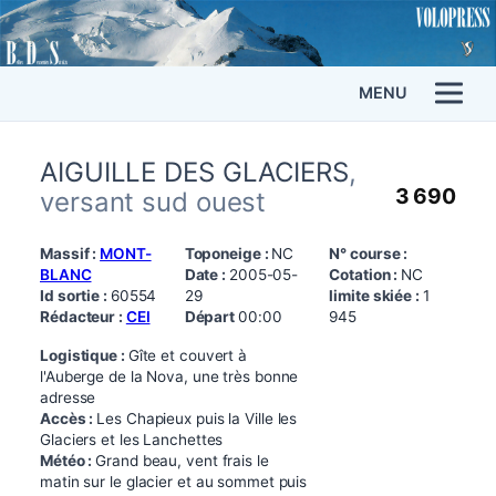
MENU
AIGUILLE DES GLACIERS
,
3 690
versant sud ouest
Massif :
MONT-
Toponeige :
NC
N° course :
BLANC
Date :
2005-05-
Cotation :
NC
Id sortie :
60554
29
limite skiée :
1
Rédacteur :
CEI
Départ
00:00
945
Logistique :
Gîte et couvert à
l'Auberge de la Nova, une très bonne
adresse
Accès :
Les Chapieux puis la Ville les
Glaciers et les Lanchettes
Météo :
Grand beau, vent frais le
matin sur le glacier et au sommet puis