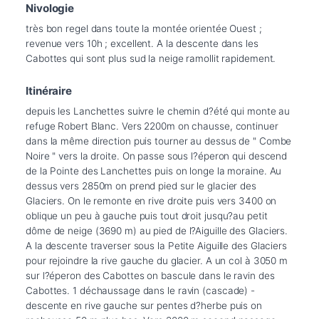
Nivologie
très bon regel dans toute la montée orientée Ouest ; 
revenue vers 10h ; excellent. A la descente dans les 
Cabottes qui sont plus sud la neige ramollit rapidement.
Itinéraire
depuis les Lanchettes suivre le chemin d?été qui monte au 
refuge Robert Blanc. Vers 2200m on chausse, continuer 
dans la même direction puis tourner au dessus de " Combe 
Noire " vers la droite. On passe sous l?éperon qui descend 
de la Pointe des Lanchettes puis on longe la moraine. Au 
dessus vers 2850m on prend pied sur le glacier des 
Glaciers. On le remonte en rive droite puis vers 3400 on 
oblique un peu à gauche puis tout droit jusqu?au petit 
dôme de neige (3690 m) au pied de l?Aiguille des Glaciers. 
A la descente traverser sous la Petite Aiguille des Glaciers 
pour rejoindre la rive gauche du glacier. A un col à 3050 m 
sur l?éperon des Cabottes on bascule dans le ravin des 
Cabottes. 1 déchaussage dans le ravin (cascade) - 
descente en rive gauche sur pentes d?herbe puis on 