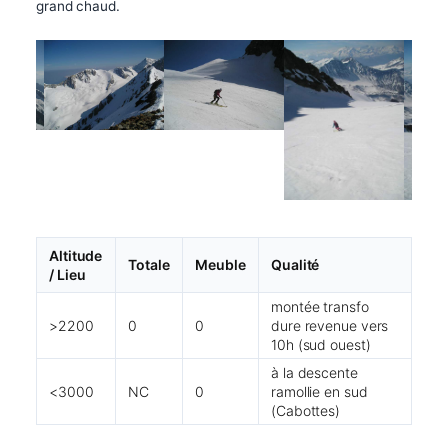
grand chaud.
Altitude
Totale
Meuble
Qualité
/ Lieu
montée transfo
>2200
0
0
dure revenue vers
10h (sud ouest)
à la descente
<3000
NC
0
ramollie en sud
(Cabottes)