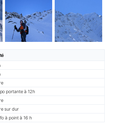
té
n
n
re
po portante à 12h
re
e sur dur
fo à point à 16 h