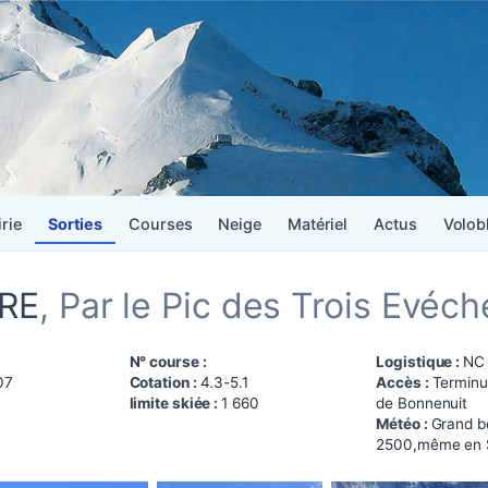
irie
Sorties
Courses
Neige
Matériel
Actus
Volob
ÈRE
, Par le Pic des Trois Evéch
N° course :
Logistique :
NC
07
Cotation :
4.3-5.1
Accès :
Terminu
limite skiée :
1 660
de Bonnenuit
Météo :
Grand be
2500,même en S