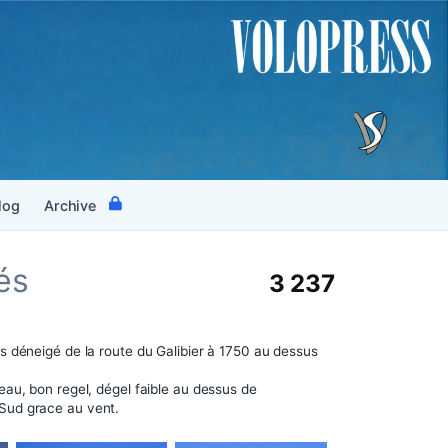
log
Archive
és
3 237
s déneigé de la route du Galibier à 1750 au dessus
au, bon regel, dégel faible au dessus de
ud grace au vent.