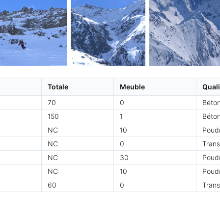
Totale
Meuble
Quali
70
0
Béto
150
1
Béto
NC
10
Poud
NC
0
Trans
NC
30
Poud
NC
10
Poudr
60
0
Trans