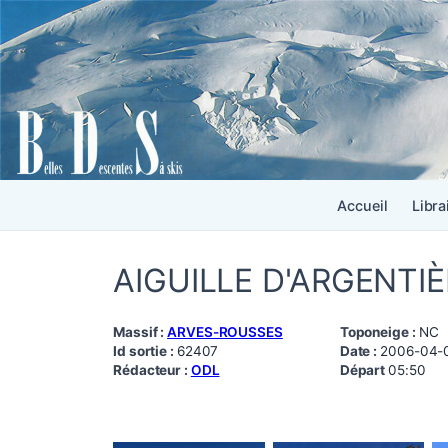
Accueil
Libra
AIGUILLE D'ARGENTI
Massif :
ARVES-ROUSSES
Toponeige :
NC
Id sortie :
62407
Date :
2006-04-
Rédacteur :
ODL
Départ
05:50