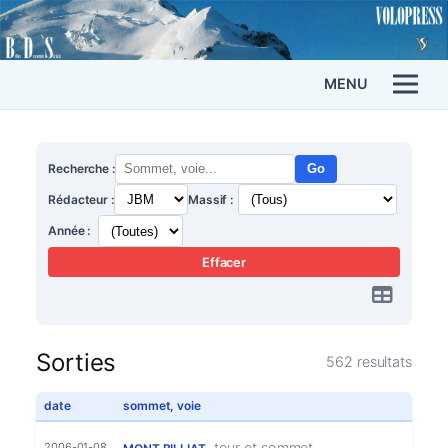
MENU
Recherche :
Go
Rédacteur :
Massif :
Année :
Effacer
Sorties
562 resultats
date
sommet, voie
, tour et sommet
2006-01-08