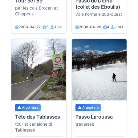
Tour de l'89
Passo de Detriti
(collet des Eboulis)
par les cols Brocan et
Chiapous
voie normale sud-ouest
2008-04-27
5
LSH
2008-04-26
4
LSH
Argentera
Argentera
Tête des Tablasses
Passo Laroussa
tour et canalone di
traversée
Tablasses