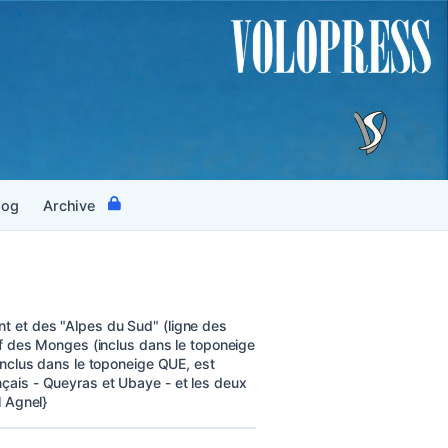
log
Archive
nt et des "Alpes du Sud" (ligne des
sif des Monges (inclus dans le toponeige
 inclus dans le toponeige QUE, est
nçais - Queyras et Ubaye - et les deux
l Agnel}