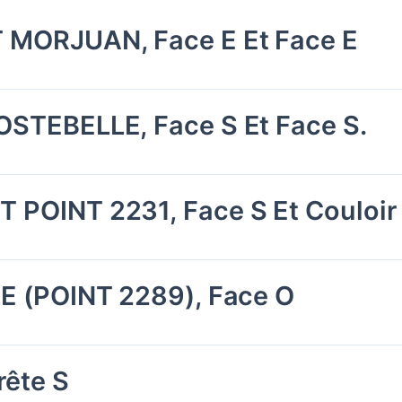
 MORJUAN, Face E Et Face E
OSTEBELLE, Face S Et Face S.
 POINT 2231, Face S Et Couloir
E (POINT 2289), Face O
rête S