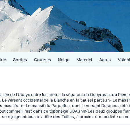
irie
Sorties
Courses
Neige
Matériel
Actus
Volob
allée de l'Ubaye entre les crêtes la séparant du Queyras et du Piémo
). Le versant occidental de la Blanche en fait aussi partie.rn- Le mas
des massifs.rn- Le massif du Parpaillon, dont le versant Durance a été
 tout comme il l'est dans ce toponeige UBA.rnrn{Les deux groupes fra
se rejoignent tous à la tête des Toillies, à proximité immédiate du co